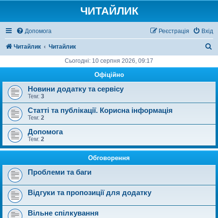
ЧИТАЙЛИК
Допомога
Реєстрація
Вхід
П
Читайлик
Читайлик
о
Сьогодні: 10 серпня 2026, 09:17
ш
Офіційно
у
Новини додатку та сервісу
Тем:
3
к
Статті та публікації. Корисна інформація
Тем:
2
Допомога
Тем:
2
Обговорення
Проблеми та баги
Відгуки та пропозиції для додатку
Вільне спілкування