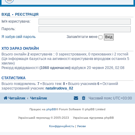
ВХІД
•
РЕЄСТРАЦІЯ
Ім'я користувача:
Пароль:
Я забув свій пароль
Запам'ятати мене
ХТО ЗАРАЗ ОНЛАЙН
Всього онлайн
2
користувачів :: 0 зареєстрованих, 0 прихованих і 2 гостей
(Ця інформація базується на активності користувачів впродовж останніх 5
хвилин)
Рекорд відвідуваності
(1060 одночасно)
відбувся 20 червня 2026, 02:08
СТАТИСТИКА
Всього повідомлень:
7
• Всього тем:
8
• Всього учасників
6
• Останній
зареєстрований учасник:
natalirudova_02
Читайлик
Читайлик
Часовий пояс
UTC+03:00
Працює на
phpBB
® Forum Software © phpBB Limited
Український переклад © 2005-2023
Українська підтримка phpBB
Конфіденційність
|
Умови