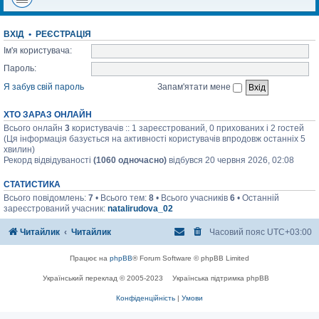
ВХІД
•
РЕЄСТРАЦІЯ
Ім'я користувача:
Пароль:
Я забув свій пароль
Запам'ятати мене
ХТО ЗАРАЗ ОНЛАЙН
Всього онлайн
3
користувачів :: 1 зареєстрований, 0 прихованих і 2 гостей
(Ця інформація базується на активності користувачів впродовж останніх 5
хвилин)
Рекорд відвідуваності
(1060 одночасно)
відбувся 20 червня 2026, 02:08
СТАТИСТИКА
Всього повідомлень:
7
• Всього тем:
8
• Всього учасників
6
• Останній
зареєстрований учасник:
natalirudova_02
Читайлик
Читайлик
Часовий пояс
UTC+03:00
Працює на
phpBB
® Forum Software © phpBB Limited
Український переклад © 2005-2023
Українська підтримка phpBB
Конфіденційність
|
Умови