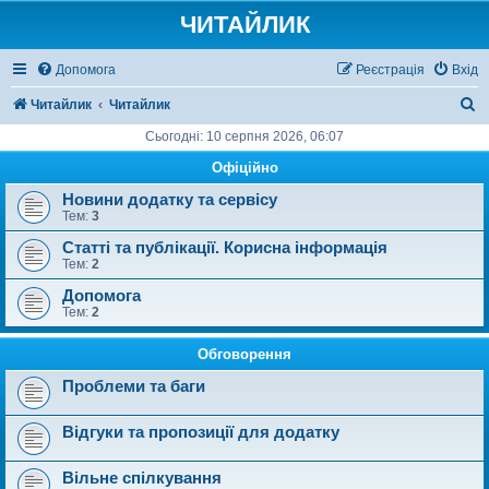
ЧИТАЙЛИК
Допомога
Реєстрація
Вхід
П
Читайлик
Читайлик
о
Сьогодні: 10 серпня 2026, 06:07
ш
Офіційно
у
Новини додатку та сервісу
Тем:
3
к
Статті та публікації. Корисна інформація
Тем:
2
Допомога
Тем:
2
Обговорення
Проблеми та баги
Відгуки та пропозиції для додатку
Вільне спілкування