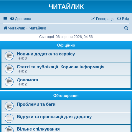
ЧИТАЙЛИК
Допомога
Реєстрація
Вхід
П
Читайлик
Читайлик
о
Сьогодні: 06 серпня 2026, 04:56
ш
Офіційно
у
Новини додатку та сервісу
Тем:
3
к
Статті та публікації. Корисна інформація
Тем:
2
Допомога
Тем:
2
Обговорення
Проблеми та баги
Відгуки та пропозиції для додатку
Вільне спілкування