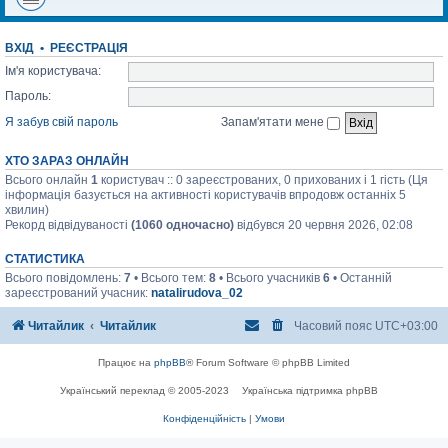
ВХІД
•
РЕЄСТРАЦІЯ
Ім'я користувача:
Пароль:
Я забув свій пароль
Запам'ятати мене
ХТО ЗАРАЗ ОНЛАЙН
Всього онлайн
1
користувач :: 0 зареєстрованих, 0 прихованих і 1 гість (Ця
інформація базується на активності користувачів впродовж останніх 5
хвилин)
Рекорд відвідуваності
(1060 одночасно)
відбувся 20 червня 2026, 02:08
СТАТИСТИКА
Всього повідомлень:
7
• Всього тем:
8
• Всього учасників
6
• Останній
зареєстрований учасник:
natalirudova_02
Читайлик
Читайлик
Часовий пояс
UTC+03:00
Працює на
phpBB
® Forum Software © phpBB Limited
Український переклад © 2005-2023
Українська підтримка phpBB
Конфіденційність
|
Умови