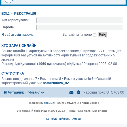
ВХІД
•
РЕЄСТРАЦІЯ
Ім'я користувача:
Пароль:
Я забув свій пароль
Запам'ятати мене
ХТО ЗАРАЗ ОНЛАЙН
Всього онлайн
1
користувач :: 0 зареєстрованих, 0 прихованих і 1 гість (Ця
інформація базується на активності користувачів впродовж останніх 5
хвилин)
Рекорд відвідуваності
(1060 одночасно)
відбувся 20 червня 2026, 02:08
СТАТИСТИКА
Всього повідомлень:
7
• Всього тем:
8
• Всього учасників
6
• Останній
зареєстрований учасник:
natalirudova_02
Читайлик
Читайлик
Часовий пояс
UTC+03:00
Працює на
phpBB
® Forum Software © phpBB Limited
Український переклад © 2005-2023
Українська підтримка phpBB
Конфіденційність
|
Умови