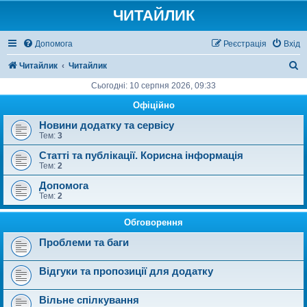
ЧИТАЙЛИК
Допомога
Реєстрація
Вхід
П
Читайлик
Читайлик
о
Сьогодні: 10 серпня 2026, 09:33
ш
Офіційно
у
Новини додатку та сервісу
Тем:
3
к
Статті та публікації. Корисна інформація
Тем:
2
Допомога
Тем:
2
Обговорення
Проблеми та баги
Відгуки та пропозиції для додатку
Вільне спілкування