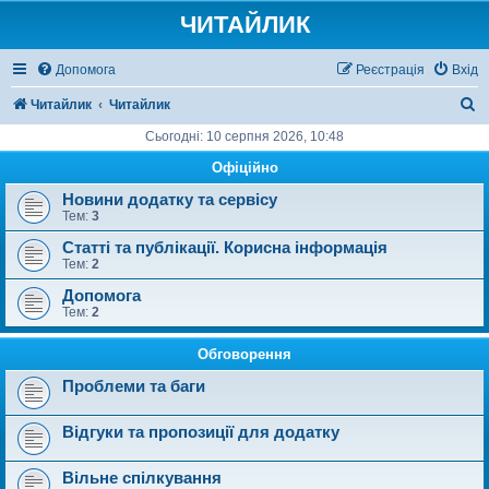
ЧИТАЙЛИК
Допомога
Реєстрація
Вхід
П
Читайлик
Читайлик
о
Сьогодні: 10 серпня 2026, 10:48
ш
Офіційно
у
Новини додатку та сервісу
Тем:
3
к
Статті та публікації. Корисна інформація
Тем:
2
Допомога
Тем:
2
Обговорення
Проблеми та баги
Відгуки та пропозиції для додатку
Вільне спілкування