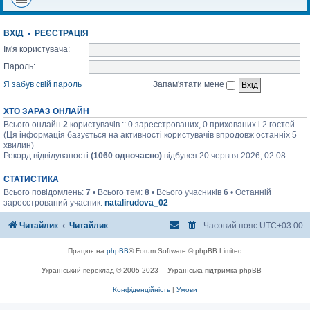
ВХІД
•
РЕЄСТРАЦІЯ
Ім'я користувача:
Пароль:
Я забув свій пароль
Запам'ятати мене
ХТО ЗАРАЗ ОНЛАЙН
Всього онлайн
2
користувачів :: 0 зареєстрованих, 0 прихованих і 2 гостей
(Ця інформація базується на активності користувачів впродовж останніх 5
хвилин)
Рекорд відвідуваності
(1060 одночасно)
відбувся 20 червня 2026, 02:08
СТАТИСТИКА
Всього повідомлень:
7
• Всього тем:
8
• Всього учасників
6
• Останній
зареєстрований учасник:
natalirudova_02
Читайлик
Читайлик
Часовий пояс
UTC+03:00
Працює на
phpBB
® Forum Software © phpBB Limited
Український переклад © 2005-2023
Українська підтримка phpBB
Конфіденційність
|
Умови