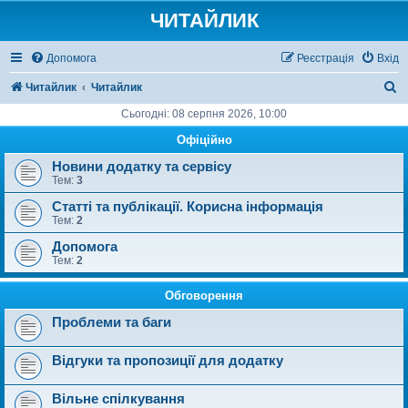
ЧИТАЙЛИК
Допомога
Реєстрація
Вхід
П
Читайлик
Читайлик
о
Сьогодні: 08 серпня 2026, 10:00
ш
Офіційно
у
Новини додатку та сервісу
Тем:
3
к
Статті та публікації. Корисна інформація
Тем:
2
Допомога
Тем:
2
Обговорення
Проблеми та баги
Відгуки та пропозиції для додатку
Вільне спілкування