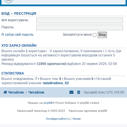
ВХІД
•
РЕЄСТРАЦІЯ
Ім'я користувача:
Пароль:
Я забув свій пароль
Запам'ятати мене
ХТО ЗАРАЗ ОНЛАЙН
Всього онлайн
1
користувач :: 0 зареєстрованих, 0 прихованих і 1 гість (Ця
інформація базується на активності користувачів впродовж останніх 5
хвилин)
Рекорд відвідуваності
(1060 одночасно)
відбувся 20 червня 2026, 02:08
СТАТИСТИКА
Всього повідомлень:
7
• Всього тем:
8
• Всього учасників
6
• Останній
зареєстрований учасник:
natalirudova_02
Читайлик
Читайлик
Часовий пояс
UTC+03:00
Працює на
phpBB
® Forum Software © phpBB Limited
Український переклад © 2005-2023
Українська підтримка phpBB
Конфіденційність
|
Умови