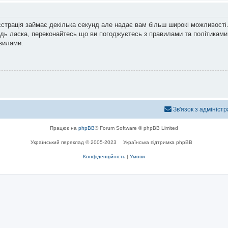
єстрація займає декілька секунд але надає вам більш широкі можливості.
дь ласка, переконайтесь що ви погоджуєтесь з правилами та політиками,
вилами.
Зв'язок з адмініст
Працює на
phpBB
® Forum Software © phpBB Limited
Український переклад © 2005-2023
Українська підтримка phpBB
Конфіденційність
|
Умови