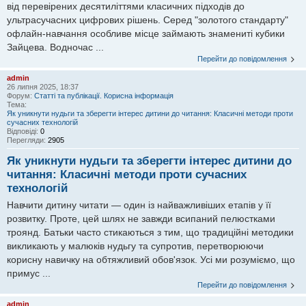
від перевірених десятиліттями класичних підходів до
ультрасучасних цифрових рішень. Серед "золотого стандарту"
офлайн-навчання особливе місце займають знамениті кубики
Зайцева. Водночас ...
Перейти до повідомлення
admin
26 липня 2025, 18:37
Форум:
Статті та публікації. Корисна інформація
Тема:
Як уникнути нудьги та зберегти інтерес дитини до читання: Класичні методи проти
сучасних технологій
Відповіді:
0
Перегляди:
2905
Як уникнути нудьги та зберегти інтерес дитини до
читання: Класичні методи проти сучасних
технологій
Навчити дитину читати — один із найважливіших етапів у її
розвитку. Проте, цей шлях не завжди всипаний пелюстками
троянд. Батьки часто стикаються з тим, що традиційні методики
викликають у малюків нудьгу та супротив, перетворюючи
корисну навичку на обтяжливий обов'язок. Усі ми розуміємо, що
примус ...
Перейти до повідомлення
admin