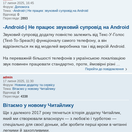
17 липня 2025, 16:45
Форум:
Допомога
Тема:
-Android-| Не працює звуковий супровід на Android
Відповіді:
0
Перегляди:
2893
-Android-| Не працює звуковий супровід на Android
Звуковий супровід додатку повністю залежить від Текс-У-Голос
(Text-To-Speach) функціоналу самого телефону, а він
відрізняється як від моделей виробника так і від версій Android.
На переважній більшості телефонів з українською локалізацією
звук повинен працювати стандартно, проте, ймовірні різні ...
Перейти до повідомлення
admin
17 липня 2025, 11:30
Форум:
Новини додатку та сервісу
Тема:
Вітаємо у новому Читайлику
Відповіді:
0
Перегляди:
4338
Вітаємо у новому Читайлику
Ще з далекого 2017 року тягнеться історія додатку Читайлик,
який ми створювали власноруч — з любов’ю і турботою —
спеціально для своєї доньки, аби зробити перші кроки в читанні
легкими й захопливими.