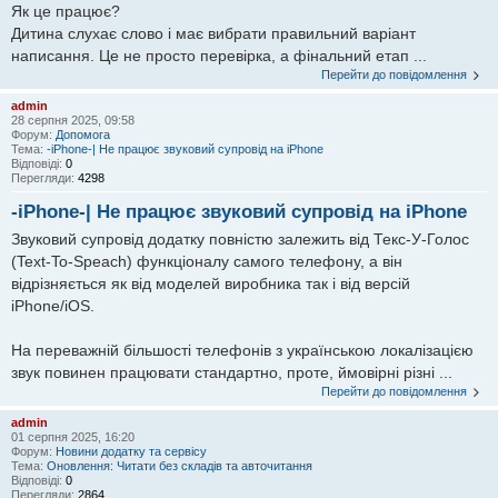
Як це працює?
Дитина слухає слово і має вибрати правильний варіант
написання. Це не просто перевірка, а фінальний етап ...
Перейти до повідомлення
admin
28 серпня 2025, 09:58
Форум:
Допомога
Тема:
-iPhone-| Не працює звуковий супровід на iPhone
Відповіді:
0
Перегляди:
4298
-iPhone-| Не працює звуковий супровід на iPhone
Звуковий супровід додатку повністю залежить від Текс-У-Голос
(Text-To-Speach) функціоналу самого телефону, а він
відрізняється як від моделей виробника так і від версій
iPhone/iOS.
На переважній більшості телефонів з українською локалізацією
звук повинен працювати стандартно, проте, ймовірні різні ...
Перейти до повідомлення
admin
01 серпня 2025, 16:20
Форум:
Новини додатку та сервісу
Тема:
Оновлення: Читати без складів та авточитання
Відповіді:
0
Перегляди:
2864