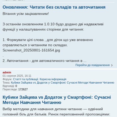
Оновлення: Читати без складів та авточитання
Вітання усім зацікавленим!
З останнім оновленням 1.0.10 будо додано дві надважливі
функції у налаштуваннях сторінки для читання:
1. Формувати цілі слова , для діток що уже впевнено
справляються з читанням по складах.
Screenshot_20250801-161654.jpg
.
2. Авточитання - для автоматичного читання в ...
Перейти до повідомлення
admin
01 серпня 2025, 16:11
Форум:
Статті та публікації. Корисна інформація
Тема:
Кубики Зайцева vs Додаток у Смартфоні: Сучасні Методи Навчання Читанню
Відповіді:
0
Перегляди:
172627
Кубики Зайцева vs Додаток у Смартфоні: Сучасні
Методи Навчання Читанню
Вибір методики для навчання дитини читанню — одвічний
головний біль для батьків. Ринок переповнений пропозиціями: