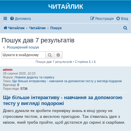
ЧИТАЙЛИК
Допомога
Реєстрація
Вхід
П
Читайлик
Читайлик
Пошук
о
Пошук дав 7 результатів
ш
Розширений пошук
у
Пошук
Розширений пошук
к
Пошук дав 7 результатів • Сторінка
1
з
1
admin
28 серпня 2025, 10:23
Форум:
Новини додатку та сервісу
Тема:
Ще більше інтерактиву - навчання за допомогою тесту у вигляді подорожі
Відповіді:
0
Перегляди:
5736
Ще більше інтерактиву - навчання за допомогою
тесту у вигляді подорожі
Довго думали як зробити перевірку знань в кінці уроку не
стресовим тестом, а веселою пригодою. Так з’явилась ідея з
квізом, який треба пройти, щоб дістатися до скрині зі скарбами.