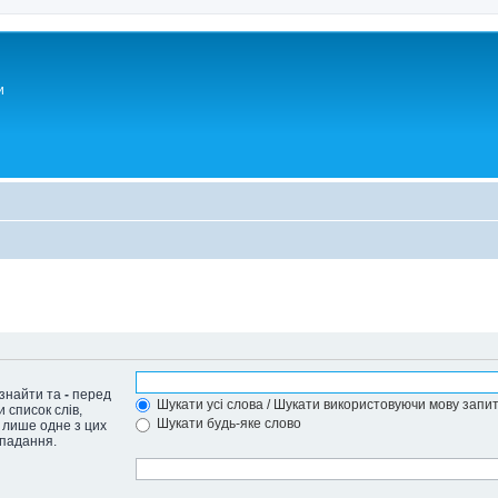
и
 знайти та
-
перед
Шукати усі слова / Шукати використовуючи мову запит
 список слів,
Шукати будь-яке слово
 лише одне з цих
впадання.