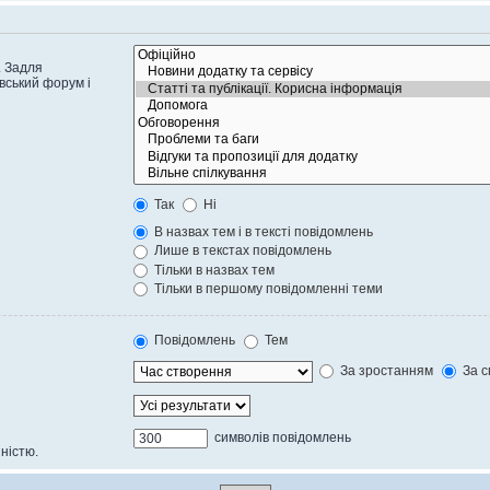
. Задля
вський форум і
Так
Ні
В назвах тем і в тексті повідомлень
Лише в текстах повідомлень
Тільки в назвах тем
Тільки в першому повідомленні теми
Повідомлень
Тем
За зростанням
За с
символів повідомлень
ністю.