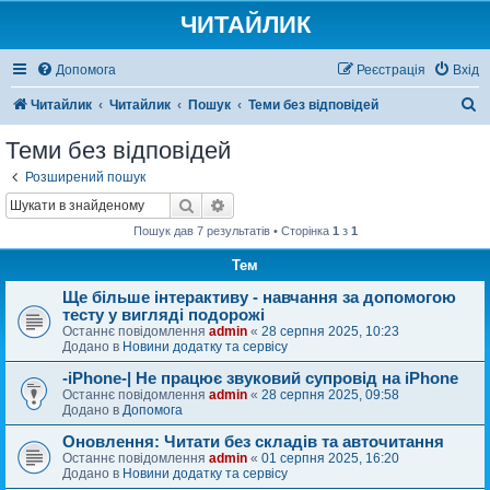
ЧИТАЙЛИК
Допомога
Реєстрація
Вхід
П
Читайлик
Читайлик
Пошук
Теми без відповідей
о
Теми без відповідей
ш
Розширений пошук
у
Пошук
Розширений пошук
к
Пошук дав 7 результатів • Сторінка
1
з
1
Тем
Ще більше інтерактиву - навчання за допомогою
тесту у вигляді подорожі
Останнє повідомлення
admin
«
28 серпня 2025, 10:23
Додано в
Новини додатку та сервісу
-iPhone-| Не працює звуковий супровід на iPhone
Останнє повідомлення
admin
«
28 серпня 2025, 09:58
Додано в
Допомога
Оновлення: Читати без складів та авточитання
Останнє повідомлення
admin
«
01 серпня 2025, 16:20
Додано в
Новини додатку та сервісу