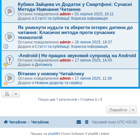
Кубики Зайцева vs Додаток у Смартфоні: Сучасні
Методи Навчання Читанню
Останнє повідомлення
admin
«
01 серпня 2025, 16:11
Додано в
Статті та публікації. Корисна інформація
Як уникнути нудьги та зберегти інтерес дитини до
читання: Класичні методи проти сучасних
технологій
Останнє повідомлення
admin
«
26 липня 2025, 18:37
Додано в
Статті та публікації. Корисна інформація
-Android-| Не працює звуковий супровід на Android
Останнє повідомлення
admin
«
17 липня 2025, 16:45
Додано в
Допомога
Вітаємо у новому Читайлику
Останнє повідомлення
admin
«
17 липня 2025, 11:30
Додано в
Новини додатку та сервісу
Пошук дав 7 результатів • Сторінка
1
з
1
Перейти
Читайлик
Читайлик
Часовий пояс
UTC+03:00
Працює на
phpBB
® Forum Software © phpBB Limited