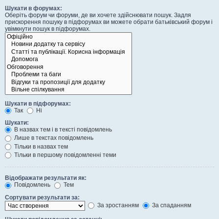
Шукати в форумах:
Оберіть форум чи форуми, де ви хочете здійснювати пошук. Задля
прискорення пошуку в підфорумах ви можете обрати батьківський форум і
увімкнути пошук в підфорумах.
Шукати в підфорумах:
Так
Ні
Шукати:
В назвах тем і в тексті повідомлень
Лише в текстах повідомлень
Тільки в назвах тем
Тільки в першому повідомленні теми
Відображати результати як:
Повідомлень
Тем
Сортувати результати за:
За зростанням
За спаданням