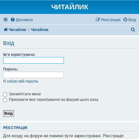
ЧИТАЙЛИК
Допомога
Реєстрація
Вхід
П
Читайлик
Читайлик
о
Вхід
ш
у
Ім'я користувача:
к
Пароль:
Я забув свій пароль
Запам'ятати мене
Приховати моє перебування на форумі цього разу
РЕЄСТРАЦІЯ
Для входу на форум ви повинні бути зареєстровані. Реєстрація