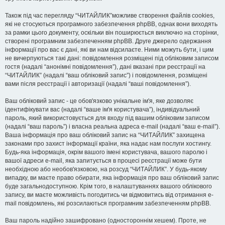
Також під час перегляду “ЧИТАЙЛИК”можливе створення файлів cookies,
які не стосуються програмного забезпечення phpBB, однак вони виходять
за рамки цього документу, оскільки він поширюється виключно на сторінки,
створені програмним забезпеченням phpBB. Друге джерело одержання
інформації про вас є дані, які ви нам відсилаєте. Ними можуть бути, і цим
не вичерпуються такі дані: повідомлення розміщені під обліковим записом
гостя (надалі “анонімні повідомлення”), дані вказані при реєстрації на
“ЧИТАЙЛИК” (надалі “ваш обліковий запис”) і повідомлення, розміщені
вами після реєстрації і авторизації (надалі “ваші повідомлення”).
Ваш обліковий запис - це обов'язково унікальне ім'я, яке дозволяє
ідентифікувати вас (надалі “ваше ім'я користувача”), індивідуальний
пароль, який використовується для входу під вашим обліковим записом
(надалі “ваш пароль”) і власна реальна адреса e-mail (надалі “ваш e-mail”).
Ваша інформація про ваш обліковий запис на “ЧИТАЙЛИК” захищена
законами про захист інформації країни, яка надає нам послуги хостингу.
Будь-яка інформація, окрім вашого імені користувача, вашого паролю і
вашої адреси e-mail, яка запитується в процесі реєстрації може бути
необхідною або необов'язковою, на розсуд “ЧИТАЙЛИК”. У будь-якому
випадку, ви маєте право обирати, яка інформація про ваш обліковий запис
буде загальнодоступною. Крім того, в налаштуваннях вашого облікового
запису, ви маєте можливість погодитись чи відмовитись від отримання e-
mail повідомлень, які розсилаються програмним забезпеченням phpBB.
Ваш пароль надійно зашифровано (одностороннім хешем). Проте, не