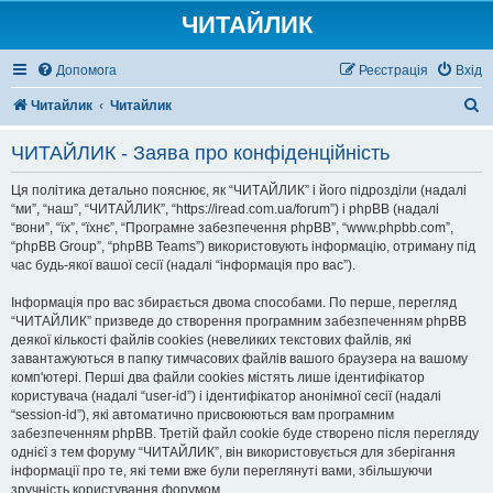
ЧИТАЙЛИК
Допомога
Реєстрація
Вхід
П
Читайлик
Читайлик
о
ЧИТАЙЛИК - Заява про конфіденційність
ш
у
Ця політика детально пояснює, як “ЧИТАЙЛИК” і його підрозділи (надалі
“ми”, “наш”, “ЧИТАЙЛИК”, “https://iread.com.ua/forum”) і phpBB (надалі
к
“вони”, “їх”, “їхнє”, “Програмне забезпечення phpBB”, “www.phpbb.com”,
“phpBB Group”, “phpBB Teams”) використовують інформацію, отриману під
час будь-якої вашої сесії (надалі “інформація про вас”).
Інформація про вас збирається двома способами. По перше, перегляд
“ЧИТАЙЛИК” призведе до створення програмним забезпеченням phpBB
деякої кількості файлів cookies (невеликих текстових файлів, які
завантажуються в папку тимчасових файлів вашого браузера на вашому
комп'ютері. Перші два файли cookies містять лише ідентифікатор
користувача (надалі “user-id”) і ідентифікатор анонімної сесії (надалі
“session-id”), які автоматично присвоюються вам програмним
забезпеченням phpBB. Третій файл cookie буде створено після перегляду
однієї з тем форуму “ЧИТАЙЛИК”, він використовується для зберігання
інформації про те, які теми вже були переглянуті вами, збільшуючи
зручність користування форумом.