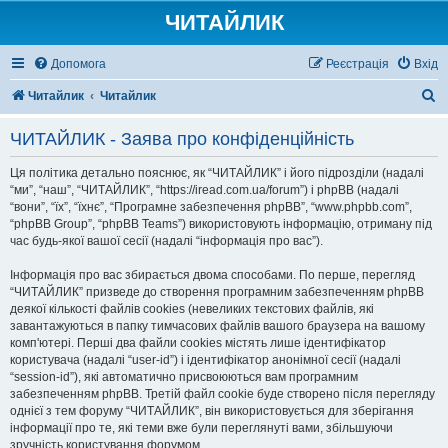
ЧИТАЙЛИК
Допомога
Реєстрація
Вхід
П
Читайлик
Читайлик
о
ЧИТАЙЛИК - Заява про конфіденційність
ш
у
Ця політика детально пояснює, як “ЧИТАЙЛИК” і його підрозділи (надалі
“ми”, “наш”, “ЧИТАЙЛИК”, “https://iread.com.ua/forum”) і phpBB (надалі
к
“вони”, “їх”, “їхнє”, “Програмне забезпечення phpBB”, “www.phpbb.com”,
“phpBB Group”, “phpBB Teams”) використовують інформацію, отриману під
час будь-якої вашої сесії (надалі “інформація про вас”).
Інформація про вас збирається двома способами. По перше, перегляд
“ЧИТАЙЛИК” призведе до створення програмним забезпеченням phpBB
деякої кількості файлів cookies (невеликих текстових файлів, які
завантажуються в папку тимчасових файлів вашого браузера на вашому
комп'ютері. Перші два файли cookies містять лише ідентифікатор
користувача (надалі “user-id”) і ідентифікатор анонімної сесії (надалі
“session-id”), які автоматично присвоюються вам програмним
забезпеченням phpBB. Третій файл cookie буде створено після перегляду
однієї з тем форуму “ЧИТАЙЛИК”, він використовується для зберігання
інформації про те, які теми вже були переглянуті вами, збільшуючи
зручність користування форумом.