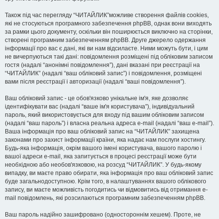
Також під час перегляду “ЧИТАЙЛИК”можливе створення файлів cookies,
які не стосуються програмного забезпечення phpBB, однак вони виходять
за рамки цього документу, оскільки він поширюється виключно на сторінки,
створені програмним забезпеченням phpBB. Друге джерело одержання
інформації про вас є дані, які ви нам відсилаєте. Ними можуть бути, і цим
не вичерпуються такі дані: повідомлення розміщені під обліковим записом
гостя (надалі “анонімні повідомлення”), дані вказані при реєстрації на
“ЧИТАЙЛИК” (надалі “ваш обліковий запис”) і повідомлення, розміщені
вами після реєстрації і авторизації (надалі “ваші повідомлення”).
Ваш обліковий запис - це обов'язково унікальне ім'я, яке дозволяє
ідентифікувати вас (надалі “ваше ім'я користувача”), індивідуальний
пароль, який використовується для входу під вашим обліковим записом
(надалі “ваш пароль”) і власна реальна адреса e-mail (надалі “ваш e-mail”).
Ваша інформація про ваш обліковий запис на “ЧИТАЙЛИК” захищена
законами про захист інформації країни, яка надає нам послуги хостингу.
Будь-яка інформація, окрім вашого імені користувача, вашого паролю і
вашої адреси e-mail, яка запитується в процесі реєстрації може бути
необхідною або необов'язковою, на розсуд “ЧИТАЙЛИК”. У будь-якому
випадку, ви маєте право обирати, яка інформація про ваш обліковий запис
буде загальнодоступною. Крім того, в налаштуваннях вашого облікового
запису, ви маєте можливість погодитись чи відмовитись від отримання e-
mail повідомлень, які розсилаються програмним забезпеченням phpBB.
Ваш пароль надійно зашифровано (одностороннім хешем). Проте, не