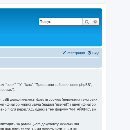
Пошук
Розширений по
Реєстрація
Вхід
лі “вони”, “їх”, “їхнє”, “Програмне забезпечення phpBB”,
ро вас”).
BB деякої кількості файлів cookies (невеликих текстових
тифікатор користувача (надалі “user-id”) і ідентифікатор
рено після перегляду однієї з тем форуму “ЧИТАЙЛИК”, він
иходять за рамки цього документу, оскільки він
и нам відсилаєте. Ними можуть бути, і цим не