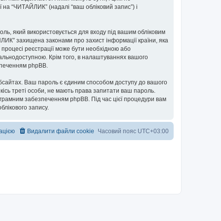
ї на “ЧИТАЙЛИК” (надалі “ваш обліковий запис”) і
ароль, який використовується для входу під вашим обліковим
ЙЛИК” захищена законами про захист інформації країни, яка
в процесі реєстрації може бути необхідною або
гальнодоступною. Крім того, в налаштуваннях вашого
езпеченням phpBB.
бсайтах. Ваш пароль є єдиним способом доступу до вашого
якісь треті особи, не мають права запитати ваш пароль.
ограмним забезпеченням phpBB. Під час цієї процедури вам
блікового запису.
рацією
Видалити файли cookie
Часовий пояс
UTC+03:00