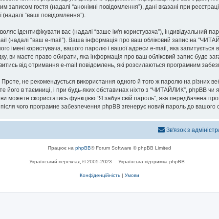
им записом гостя (надалі “анонімні повідомлення”), дані вказані при реєстраці
ї (надалі “ваші повідомлення”).
озволяє ідентифікувати вас (надалі “ваше ім'я користувача”), індивідуальний п
ail (надалі “ваш e-mail”). Ваша інформація про ваш обліковий запис на “ЧИТА
ого імені користувача, вашого паролю і вашої адреси e-mail, яка запитується 
ку, ви маєте право обирати, яка інформація про ваш обліковий запис буде за
мовитись від отримання e-mail повідомлень, які розсилаються програмним заб
роте, не рекомендується використання одного й того ж паролю на різних ве
те його в таємниці, і при будь-яких обставинах ніхто з “ЧИТАЙЛИК”, phpBB чи 
 ви можете скористатись функцією “Я забув свій пароль”, яка передбачена пр
, після чого програмне забезпечення phpBB згенерує новий пароль до вашого о
Зв'язок з адмініст
Працює на
phpBB
® Forum Software © phpBB Limited
Український переклад © 2005-2023
Українська підтримка phpBB
Конфіденційність
|
Умови