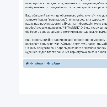
вичерпуються такі дані: повідомлення розміщені під обліков
повідомлення, розміщені вами після реєстрації і авторизаці
Ваш обліковий запис - це обов'язково унікальне ім'я, яке д
записом (надалі “ваш пароль”) і власна реальна адреса e-m
надає нам послуги хостингу. Будь-яка інформація, окрім ваш
необов'язковою, на розсуд “ЧИТАЙЛИК”. У будь-якому випад
облікового запису, ви маєте можливість погодитись чи від
Ваш пароль надійно зашифровано (одностороннім хешем). П
облікового запису на “ЧИТАЙЛИК”, тому, будь ласка, тримай
Якщо ви забудете ваш пароль до вашого облікового запису,
буде необхідно ввести ваше ім'я користувача та ваш e-mail
Читайлик
Читайлик