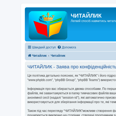
ЧИТАЙЛИК
Легкий спосіб навчитись читат
Швидкий доступ
Допомога
Читайлик
Читайлик
ЧИТАЙЛИК - Заява про конфіденційніст
Ця політика детально пояснює, як “ЧИТАЙЛИК” і його підрозді
“www.phpbb.com”, “phpBB Group”, “phpBB Teams”) використову
Інформація про вас збирається двома способами. По перше
файлів, які завантажуються в папку тимчасових файлів вашо
анонімної сесії (надалі “session-id”), які автоматично пр
використовується для зберігання інформації про те, які те
Також під час перегляду “ЧИТАЙЛИК”можливе створення файл
поширюється виключно на сторінки, створені програмним за