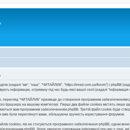
и
ь
ли (надалі “ми”, “наш”, “ЧИТАЙЛИК”, “https://iread.com.ua/forum”) і phpBB (нада
ють інформацію, отриману під час будь-якої вашої сесії (надалі “інформація п
, перегляд “ЧИТАЙЛИК” призведе до створення програмним забезпеченням php
го браузера на вашому комп'ютері. Перші два файли cookies містять лише іден
исвоюються вам програмним забезпеченням phpBB. Третій файл cookie буде ство
ми вже були переглянуті вами, збільшуючи зручність користування форумом.
ів cookies, які не стосуються програмного забезпечення phpBB, однак вони в
безпеченням phpBB. Друге джерело одержання інформації про вас є дані, які в