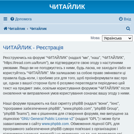
ЧИТАЙЛИК
Допомога
Вхід
П
Читайлик
Читайлик
о
Мова:
ш
ЧИТАЙЛИК - Реєстрація
у
Реєструючись на форумі “ЧИТАЙЛИК” (надалі “ми”, “наш”, “ЧИТАЙЛИК”,
к
“https://iread.com.ua/forum”), ви підтверджуєте свою згоду з наступними
умовами. Якщо ви не погоджуєтесь з ними, будь ласка, не заходьте і/або не
користуйтесь “ЧИТАЙЛИК”. Ми залишаємо за собою право змінювати ці
правила будь-коли, і зробимо усе для того, щоб проінформувати вас про
це, однак з вашої сторони було б розумно переглядати періодично цей
текст на предмет змін, оскільки користування форумом “ЧИТАЙЛИК” після
оновлення чи виправлення умов користування означає вашу згоду з ними.
Наші форуми працюють на базі скрипту phpBB (надалі “вони”, “їхнє”,
“програмне забезпечення phpBB”, “www.phpbb.com”, “phpBB Group”,
“phpBB Teams”), яке є рішенням для створення форумів, яке випущене за
ліцензією “
GNU General Public License v2
” (надалі “GPL”) і може бути
завантаженим з сайту
www.phpbb.com
. Обмеження ліцензії GPL для
програмного забезпечення phpBB суворо пов'язані з організацією і