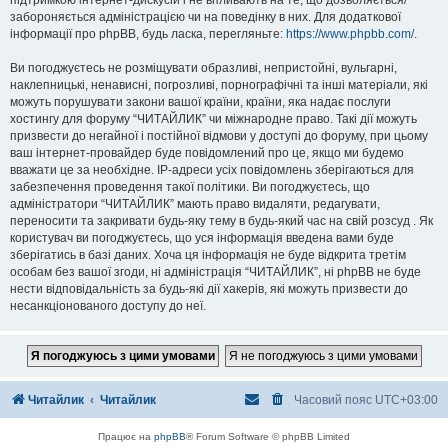
підтримкою інтернет-дискусій і не впливають на те, що дозволяється/
забороняється адміністрацією чи на поведінку в них. Для додаткової
інформації про phpBB, будь ласка, перегляньте:
https://www.phpbb.com/
.
Ви погоджуєтесь не розміщувати образливі, непристойні, вульгарні,
наклепницькі, ненависні, погрозливі, порнографічні та інші матеріали, які
можуть порушувати закони вашої країни, країни, яка надає послуги
хостингу для форуму “ЧИТАЙЛИК” чи міжнародне право. Такі дії можуть
призвести до негайної і постійної відмови у доступі до форуму, при цьому
ваш інтернет-провайдер буде повідомлений про це, якщо ми будемо
вважати це за необхідне. IP-адреси усіх повідомлень зберігаються для
забезпечення проведення такої політики. Ви погоджуєтесь, що
адміністратори “ЧИТАЙЛИК” мають право видаляти, редагувати,
переносити та закривати будь-яку тему в будь-який час на свій розсуд . Як
користувач ви погоджуєтесь, що уся інформація введена вами буде
зберігатись в базі даних. Хоча ця інформація не буде відкрита третім
особам без вашої згоди, ні адміністрація “ЧИТАЙЛИК”, ні phpBB не буде
нести відповідальність за будь-які дії хакерів, які можуть призвести до
несанкціонованого доступу до неї.
Читайлик
Читайлик
Часовий пояс
UTC+03:00
Працює на
phpBB
® Forum Software © phpBB Limited