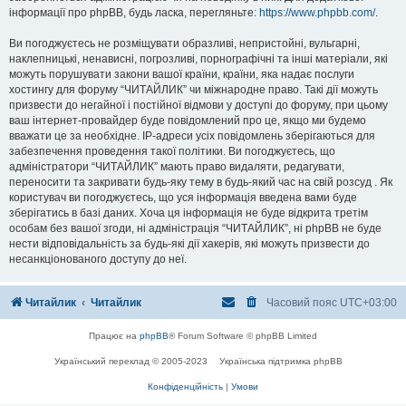
інформації про phpBB, будь ласка, перегляньте:
https://www.phpbb.com/
.
Ви погоджуєтесь не розміщувати образливі, непристойні, вульгарні,
наклепницькі, ненависні, погрозливі, порнографічні та інші матеріали, які
можуть порушувати закони вашої країни, країни, яка надає послуги
хостингу для форуму “ЧИТАЙЛИК” чи міжнародне право. Такі дії можуть
призвести до негайної і постійної відмови у доступі до форуму, при цьому
ваш інтернет-провайдер буде повідомлений про це, якщо ми будемо
вважати це за необхідне. IP-адреси усіх повідомлень зберігаються для
забезпечення проведення такої політики. Ви погоджуєтесь, що
адміністратори “ЧИТАЙЛИК” мають право видаляти, редагувати,
переносити та закривати будь-яку тему в будь-який час на свій розсуд . Як
користувач ви погоджуєтесь, що уся інформація введена вами буде
зберігатись в базі даних. Хоча ця інформація не буде відкрита третім
особам без вашої згоди, ні адміністрація “ЧИТАЙЛИК”, ні phpBB не буде
нести відповідальність за будь-які дії хакерів, які можуть призвести до
несанкціонованого доступу до неї.
Читайлик
Читайлик
Часовий пояс
UTC+03:00
Працює на
phpBB
® Forum Software © phpBB Limited
Український переклад © 2005-2023
Українська підтримка phpBB
Конфіденційність
|
Умови