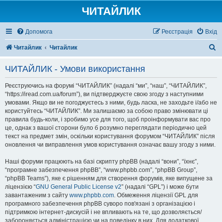
ЧИТАЙЛИК
Допомога
Реєстрація
Вхід
П
Читайлик
Читайлик
о
ЧИТАЙЛИК - Умови використання
ш
у
Реєструючись на форумі “ЧИТАЙЛИК” (надалі “ми”, “наш”, “ЧИТАЙЛИК”,
“https://iread.com.ua/forum”), ви підтверджуєте свою згоду з наступними
к
умовами. Якщо ви не погоджуєтесь з ними, будь ласка, не заходьте і/або не
користуйтесь “ЧИТАЙЛИК”. Ми залишаємо за собою право змінювати ці
правила будь-коли, і зробимо усе для того, щоб проінформувати вас про
це, однак з вашої сторони було б розумно переглядати періодично цей
текст на предмет змін, оскільки користування форумом “ЧИТАЙЛИК” після
оновлення чи виправлення умов користування означає вашу згоду з ними.
Наші форуми працюють на базі скрипту phpBB (надалі “вони”, “їхнє”,
“програмне забезпечення phpBB”, “www.phpbb.com”, “phpBB Group”,
“phpBB Teams”), яке є рішенням для створення форумів, яке випущене за
ліцензією “
GNU General Public License v2
” (надалі “GPL”) і може бути
завантаженим з сайту
www.phpbb.com
. Обмеження ліцензії GPL для
програмного забезпечення phpBB суворо пов'язані з організацією і
підтримкою інтернет-дискусій і не впливають на те, що дозволяється/
забороняється адміністрацією чи на поведінку в них. Для додаткової