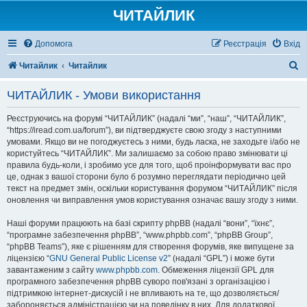
ЧИТАЙЛИК
Допомога
Реєстрація
Вхід
П
Читайлик
Читайлик
о
ЧИТАЙЛИК - Умови використання
ш
у
Реєструючись на форумі “ЧИТАЙЛИК” (надалі “ми”, “наш”, “ЧИТАЙЛИК”,
“https://iread.com.ua/forum”), ви підтверджуєте свою згоду з наступними
к
умовами. Якщо ви не погоджуєтесь з ними, будь ласка, не заходьте і/або не
користуйтесь “ЧИТАЙЛИК”. Ми залишаємо за собою право змінювати ці
правила будь-коли, і зробимо усе для того, щоб проінформувати вас про
це, однак з вашої сторони було б розумно переглядати періодично цей
текст на предмет змін, оскільки користування форумом “ЧИТАЙЛИК” після
оновлення чи виправлення умов користування означає вашу згоду з ними.
Наші форуми працюють на базі скрипту phpBB (надалі “вони”, “їхнє”,
“програмне забезпечення phpBB”, “www.phpbb.com”, “phpBB Group”,
“phpBB Teams”), яке є рішенням для створення форумів, яке випущене за
ліцензією “
GNU General Public License v2
” (надалі “GPL”) і може бути
завантаженим з сайту
www.phpbb.com
. Обмеження ліцензії GPL для
програмного забезпечення phpBB суворо пов'язані з організацією і
підтримкою інтернет-дискусій і не впливають на те, що дозволяється/
забороняється адміністрацією чи на поведінку в них. Для додаткової