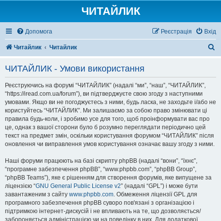
ЧИТАЙЛИК
Допомога
Реєстрація
Вхід
П
Читайлик
Читайлик
о
ЧИТАЙЛИК - Умови використання
ш
у
Реєструючись на форумі “ЧИТАЙЛИК” (надалі “ми”, “наш”, “ЧИТАЙЛИК”,
“https://iread.com.ua/forum”), ви підтверджуєте свою згоду з наступними
к
умовами. Якщо ви не погоджуєтесь з ними, будь ласка, не заходьте і/або не
користуйтесь “ЧИТАЙЛИК”. Ми залишаємо за собою право змінювати ці
правила будь-коли, і зробимо усе для того, щоб проінформувати вас про
це, однак з вашої сторони було б розумно переглядати періодично цей
текст на предмет змін, оскільки користування форумом “ЧИТАЙЛИК” після
оновлення чи виправлення умов користування означає вашу згоду з ними.
Наші форуми працюють на базі скрипту phpBB (надалі “вони”, “їхнє”,
“програмне забезпечення phpBB”, “www.phpbb.com”, “phpBB Group”,
“phpBB Teams”), яке є рішенням для створення форумів, яке випущене за
ліцензією “
GNU General Public License v2
” (надалі “GPL”) і може бути
завантаженим з сайту
www.phpbb.com
. Обмеження ліцензії GPL для
програмного забезпечення phpBB суворо пов'язані з організацією і
підтримкою інтернет-дискусій і не впливають на те, що дозволяється/
забороняється адміністрацією чи на поведінку в них. Для додаткової