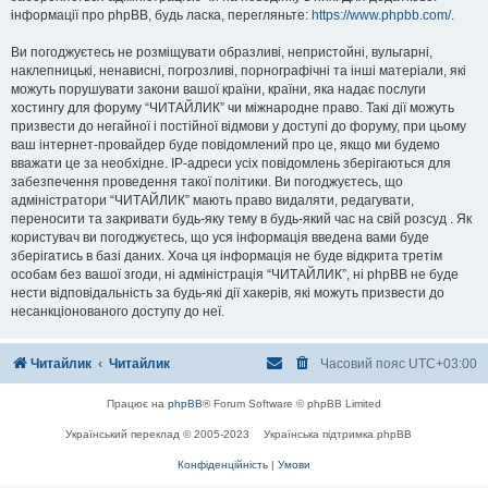
інформації про phpBB, будь ласка, перегляньте:
https://www.phpbb.com/
.
Ви погоджуєтесь не розміщувати образливі, непристойні, вульгарні,
наклепницькі, ненависні, погрозливі, порнографічні та інші матеріали, які
можуть порушувати закони вашої країни, країни, яка надає послуги
хостингу для форуму “ЧИТАЙЛИК” чи міжнародне право. Такі дії можуть
призвести до негайної і постійної відмови у доступі до форуму, при цьому
ваш інтернет-провайдер буде повідомлений про це, якщо ми будемо
вважати це за необхідне. IP-адреси усіх повідомлень зберігаються для
забезпечення проведення такої політики. Ви погоджуєтесь, що
адміністратори “ЧИТАЙЛИК” мають право видаляти, редагувати,
переносити та закривати будь-яку тему в будь-який час на свій розсуд . Як
користувач ви погоджуєтесь, що уся інформація введена вами буде
зберігатись в базі даних. Хоча ця інформація не буде відкрита третім
особам без вашої згоди, ні адміністрація “ЧИТАЙЛИК”, ні phpBB не буде
нести відповідальність за будь-які дії хакерів, які можуть призвести до
несанкціонованого доступу до неї.
Читайлик
Читайлик
Часовий пояс
UTC+03:00
Працює на
phpBB
® Forum Software © phpBB Limited
Український переклад © 2005-2023
Українська підтримка phpBB
Конфіденційність
|
Умови