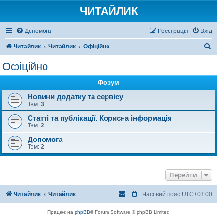
ЧИТАЙЛИК
Допомога
Реєстрація
Вхід
П
Читайлик
Читайлик
Офіційно
о
Офіційно
ш
Форум
у
к
Новини додатку та сервісу
Тем:
3
Статті та публікації. Корисна інформація
Тем:
2
Допомога
Тем:
2
Перейти
Читайлик
Читайлик
Часовий пояс
UTC+03:00
Працює на
phpBB
® Forum Software © phpBB Limited