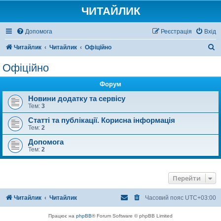
ЧИТАЙЛИК
Допомога
Реєстрація
Вхід
П
Читайлик
Читайлик
Офіційно
о
Офіційно
ш
Форум
у
к
Новини додатку та сервісу
Тем:
3
Статті та публікації. Корисна інформація
Тем:
2
Допомога
Тем:
2
Перейти
Читайлик
Читайлик
Часовий пояс
UTC+03:00
Працює на
phpBB
® Forum Software © phpBB Limited