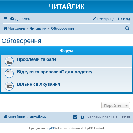
ЧИТАЙЛИК
Допомога
Реєстрація
Вхід
П
Читайлик
Читайлик
Обговорення
о
Обговорення
ш
Форум
у
к
Проблеми та баги
Відгуки та пропозиції для додатку
Вільне спілкування
Перейти
Читайлик
Читайлик
Часовий пояс
UTC+03:00
Працює на
phpBB
® Forum Software © phpBB Limited