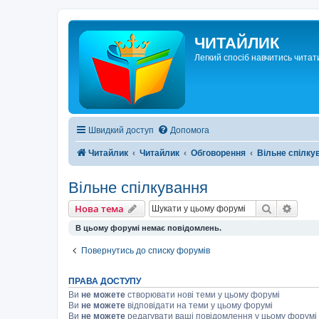
ЧИТАЙЛИК
Легкий спосіб навчитись читат
Швидкий доступ
Допомога
Читайлик
Читайлик
Обговорення
Вільне спілку
Вільне спілкування
Пошук
Розш
Нова тема
В цьому форумі немає повідомлень.
Повернутись до списку форумів
ПРАВА ДОСТУПУ
Ви
не можете
створювати нові теми у цьому форумі
Ви
не можете
відповідати на теми у цьому форумі
Ви
не можете
редагувати ваші повідомлення у цьому форумі