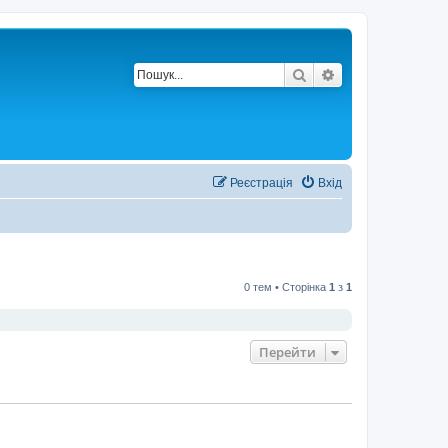
Пошук
Розширений по
Реєстрація
Вхід
0 тем • Сторінка
1
з
1
Перейти