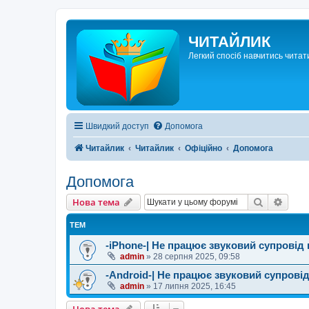
ЧИТАЙЛИК
Легкий спосіб навчитись читат
Швидкий доступ
Допомога
Читайлик
Читайлик
Офіційно
Допомога
Допомога
Пошук
Розш
Нова тема
ТЕМ
-iPhone-| Не працює звуковий супровід 
admin
»
28 серпня 2025, 09:58
-Android-| Не працює звуковий супровід
admin
»
17 липня 2025, 16:45
Нова тема