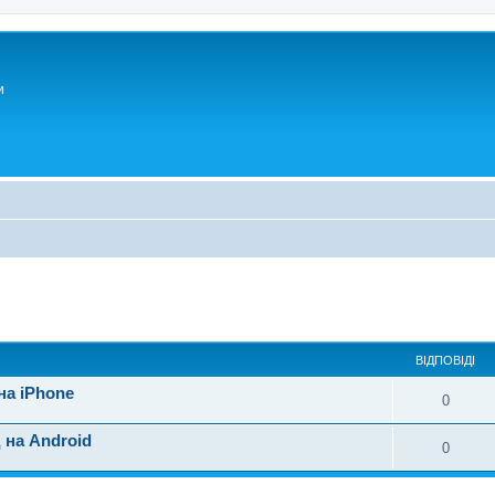
и
ирений пошук
ВІДПОВІДІ
на iPhone
0
 на Android
0