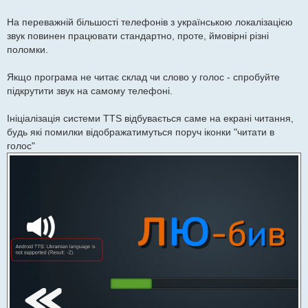
м
л
е
На переважній більшості телефонів з українською локалізацією
н
звук повинен працювати стандартно, проте, ймовірні різні
н
я
поломки.
Якщо програма не читає склад чи слово у голос - спробуйте
підкрутити звук на самому телефоні.
Ініціалізація системи TTS відбувається саме на екрані читання,
будь які помилки відображатимуться поруч іконки "читати в
голос"