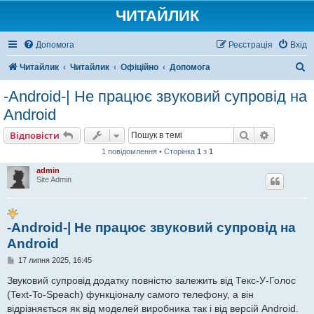
ЧИТАЙЛИК
Допомога
Реєстрація
Вхід
П
Читайлик
Читайлик
Офіційно
Допомога
о
-Android-| Не працює звуковий супровід на
ш
Android
у
Пошук
Розшире
Відповісти
к
1 повідомлення • Сторінка
1
з
1
admin
Site Admin
-Android-| Не працює звуковий супровід на
Android
П
17 липня 2025, 16:45
о
в
Звуковий супровід додатку повністю залежить від Текс-У-Голос
і
(Text-To-Speach) функціоналу самого телефону, а він
д
о
відрізняється як від моделей виробника так і від версій Android.