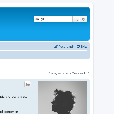
Пошук
Розширений по
Реєстрація
Вхід
1 повідомлення • Сторінка
1
з
1
ізняється як від
ні поломки.