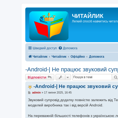
ЧИТАЙЛИК
Легкий спосіб навчитись читат
Швидкий доступ
Допомога
Читайлик
Читайлик
Офіційно
Допомога
-Android-| Не працює звуковий суп
Відповісти
-Android-| Не працює звуковий су
П
admin
»
17 липня 2025, 16:45
о
в
Звуковий супровід додатку повністю залежить від Те
і
моделей виробника так і від версій Android.
д
о
м
На переважній більшості телефонів з українською л
л