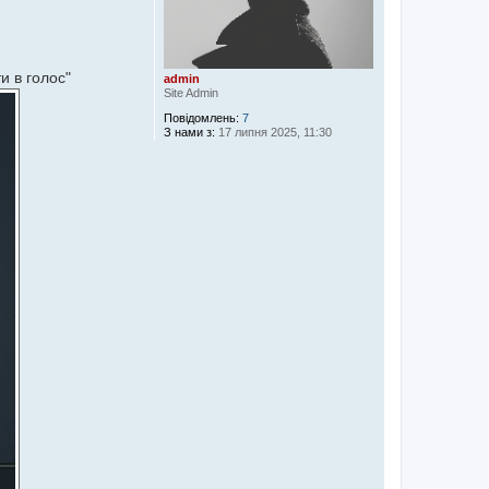
и в голос"
admin
Site Admin
Повідомлень:
7
З нами з:
17 липня 2025, 11:30