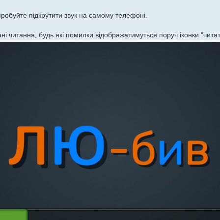
пробуйте підкрутити звук на самому телефоні.
ані читання, будь які помилки відображатимуться поруч іконки "читат