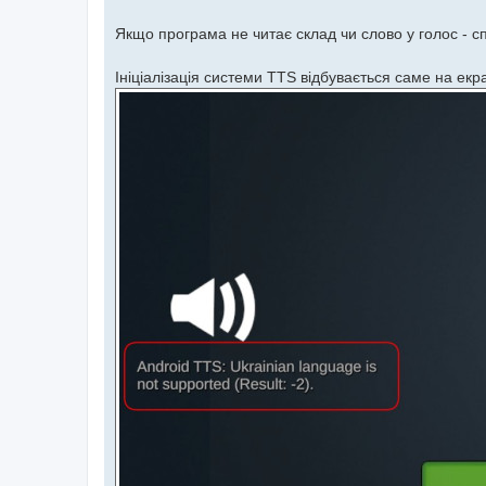
е
н
Якщо програма не читає склад чи слово у голос - с
н
я
Ініціалізація системи TTS відбувається саме на екр