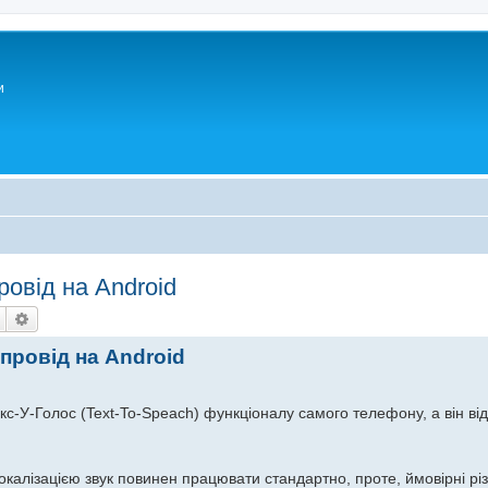
и
ровід на Android
Пошук
Розширений пошук
провід на Android
кс-У-Голос (Text-To-Speach) функціоналу самого телефону, а він відр
окалізацією звук повинен працювати стандартно, проте, ймовірні різ