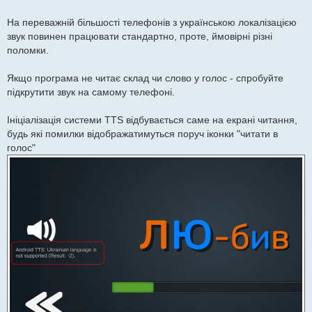
м
л
е
На переважній більшості телефонів з українською локалізацією
н
звук повинен працювати стандартно, проте, ймовірні різні
н
я
поломки.
Якщо програма не читає склад чи слово у голос - спробуйте
підкрутити звук на самому телефоні.
Ініціалізація системи TTS відбувається саме на екрані читання,
будь які помилки відображатимуться поруч іконки "читати в
голос"