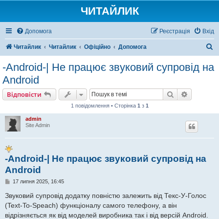
ЧИТАЙЛИК
Допомога
Реєстрація
Вхід
П
Читайлик
Читайлик
Офіційно
Допомога
о
-Android-| Не працює звуковий супровід на
ш
Android
у
Пошук
Розшире
Відповісти
к
1 повідомлення • Сторінка
1
з
1
admin
Site Admin
-Android-| Не працює звуковий супровід на
Android
П
17 липня 2025, 16:45
о
в
Звуковий супровід додатку повністю залежить від Текс-У-Голос
і
(Text-To-Speach) функціоналу самого телефону, а він
д
о
відрізняється як від моделей виробника так і від версій Android.