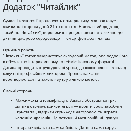
Додаток "Читайлик"
Сучасні технології пропонують альтернативу, яка враховує
звички та інтереси дітей 21-го століття. Навчальний додаток,
такий як "Читайлик", переносить процес навчання у звичне для
дитини цифрове середовище — смартфон або планшет.
Принцип роботи:
"Читайлик" також використовує складовий метод, але подає його
в абсолютно інтерактивному та гейміфікованому форматі.
Дитина проходить структуровані уроки, де кожне слово та склад
озвучені професійним диктором. Процес навчання
перетворюється на захопливу гру з чіткою метою.
Сильні сторони:
Максимальна гейміфікація: Замість абстрактної гри,
дитина отримує конкретні цілі — пройти урок, заробити
"кристали", відкрити скриньку з нагородою та зібрати
колекцію драконів. Це потужний мотиваційний двигун.
Інтерактивність та самостійність: Дитина сама керує