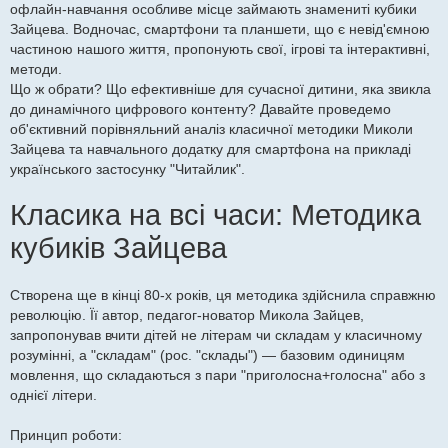
е
офлайн-навчання особливе місце займають знамениті кубики
н
Зайцева. Водночас, смартфони та планшети, що є невід'ємною
н
я
частиною нашого життя, пропонують свої, ігрові та інтерактивні,
методи.
Що ж обрати? Що ефективніше для сучасної дитини, яка звикла
до динамічного цифрового контенту? Давайте проведемо
об'єктивний порівняльний аналіз класичної методики Миколи
Зайцева та навчального додатку для смартфона на прикладі
українського застосунку "Читайлик".
Класика на всі часи: Методика
кубиків Зайцева
Створена ще в кінці 80-х років, ця методика здійснила справжню
революцію. Її автор, педагог-новатор Микола Зайцев,
запропонував вчити дітей не літерам чи складам у класичному
розумінні, а "складам" (рос. "склады") — базовим одиницям
мовлення, що складаються з пари "приголосна+голосна" або з
однієї літери.
Принцип роботи: