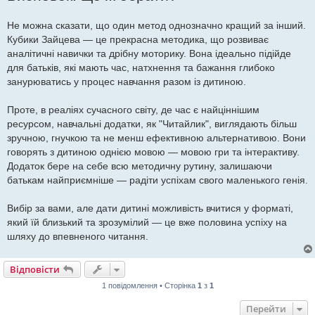
Не можна сказати, що один метод однозначно кращий за інший.
Кубики Зайцева — це прекрасна методика, що розвиває
аналітичні навички та дрібну моторику. Вона ідеально підійде
для батьків, які мають час, натхнення та бажання глибоко
занурюватись у процес навчання разом із дитиною.
Проте, в реаліях сучасного світу, де час є найціннішим
ресурсом, навчальні додатки, як "Читайлик", виглядають більш
зручною, гнучкою та не менш ефективною альтернативою. Вони
говорять з дитиною однією мовою — мовою гри та інтерактиву.
Додаток бере на себе всю методичну рутину, залишаючи
батькам найприємніше — радіти успіхам свого маленького генія.
Вибір за вами, але дати дитині можливість вчитися у форматі,
який їй близький та зрозумілий — це вже половина успіху на
шляху до впевненого читання.
Відповісти
1 повідомлення • Сторінка
1
з
1
Перейти