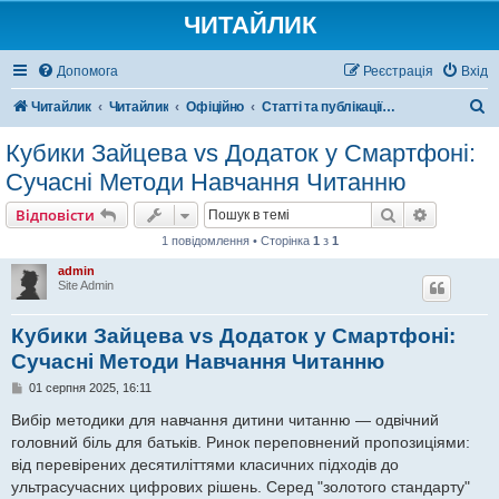
ЧИТАЙЛИК
Допомога
Реєстрація
Вхід
П
Читайлик
Читайлик
Офіційно
Статті та публікації. Корисна інформація
о
Кубики Зайцева vs Додаток у Смартфоні:
ш
Сучасні Методи Навчання Читанню
у
Пошук
Розшире
Відповісти
к
1 повідомлення • Сторінка
1
з
1
admin
Site Admin
Кубики Зайцева vs Додаток у Смартфоні:
Сучасні Методи Навчання Читанню
П
01 серпня 2025, 16:11
о
в
Вибір методики для навчання дитини читанню — одвічний
і
головний біль для батьків. Ринок переповнений пропозиціями:
д
о
від перевірених десятиліттями класичних підходів до
м
ультрасучасних цифрових рішень. Серед "золотого стандарту"
л