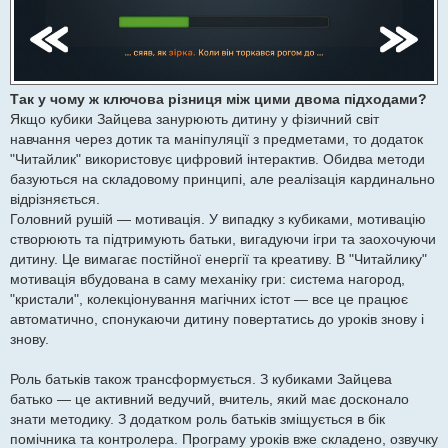
Так у чому ж ключова різниця між цими двома підходами?
Якщо кубики Зайцева занурюють дитину у фізичний світ
навчання через дотик та маніпуляції з предметами, то додаток
"Читайлик" використовує цифровий інтерактив. Обидва методи
базуються на складовому принципі, але реалізація кардинально
відрізняється.
Головний рушій — мотивація. У випадку з кубиками, мотивацію
створюють та підтримують батьки, вигадуючи ігри та заохочуючи
дитину. Це вимагає постійної енергії та креативу. В "Читайлику"
мотивація вбудована в саму механіку гри: система нагород,
"кристали", колекціонування магічних істот — все це працює
автоматично, спонукаючи дитину повертатись до уроків знову і
знову.
Роль батьків також трансформується. З кубиками Зайцева
батько — це активний ведучий, вчитель, який має досконало
знати методику. З додатком роль батьків зміщується в бік
помічника та контролера. Програму уроків вже складено, озвучку