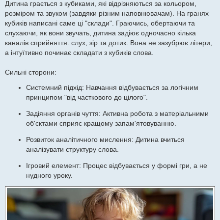
Дитина грається з кубиками, які відрізняються за кольором,
розміром та звуком (завдяки різним наповнювачам). На гранях
кубиків написані саме ці "склади". Граючись, обертаючи та
слухаючи, як вони звучать, дитина задіює одночасно кілька
каналів сприйняття: слух, зір та дотик. Вона не зазубрює літери,
а інтуїтивно починає складати з кубиків слова.
Сильні сторони:
Системний підхід: Навчання відбувається за логічним
принципом "від часткового до цілого".
Задіяння органів чуття: Активна робота з матеріальними
об'єктами сприяє кращому запам'ятовуванню.
Розвиток аналітичного мислення: Дитина вчиться
аналізувати структуру слова.
Ігровий елемент: Процес відбувається у формі гри, а не
нудного уроку.