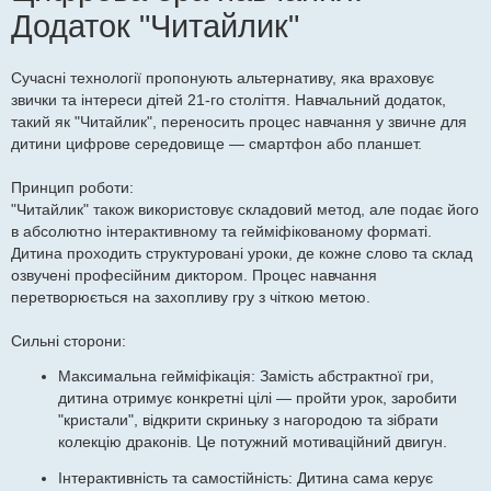
Додаток "Читайлик"
Сучасні технології пропонують альтернативу, яка враховує
звички та інтереси дітей 21-го століття. Навчальний додаток,
такий як "Читайлик", переносить процес навчання у звичне для
дитини цифрове середовище — смартфон або планшет.
Принцип роботи:
"Читайлик" також використовує складовий метод, але подає його
в абсолютно інтерактивному та гейміфікованому форматі.
Дитина проходить структуровані уроки, де кожне слово та склад
озвучені професійним диктором. Процес навчання
перетворюється на захопливу гру з чіткою метою.
Сильні сторони:
Максимальна гейміфікація: Замість абстрактної гри,
дитина отримує конкретні цілі — пройти урок, заробити
"кристали", відкрити скриньку з нагородою та зібрати
колекцію драконів. Це потужний мотиваційний двигун.
Інтерактивність та самостійність: Дитина сама керує