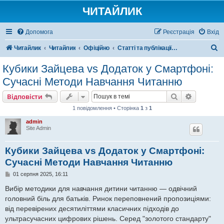
ЧИТАЙЛИК
Допомога
Реєстрація
Вхід
П
Читайлик
Читайлик
Офіційно
Статті та публікації. Корисна інформація
о
Кубики Зайцева vs Додаток у Смартфоні:
ш
Сучасні Методи Навчання Читанню
у
Пошук
Розшире
Відповісти
к
1 повідомлення • Сторінка
1
з
1
admin
Site Admin
Кубики Зайцева vs Додаток у Смартфоні:
Сучасні Методи Навчання Читанню
П
01 серпня 2025, 16:11
о
в
Вибір методики для навчання дитини читанню — одвічний
і
головний біль для батьків. Ринок переповнений пропозиціями:
д
о
від перевірених десятиліттями класичних підходів до
м
ультрасучасних цифрових рішень. Серед "золотого стандарту"
л