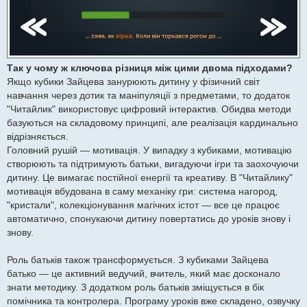
Так у чому ж ключова різниця між цими двома підходами?
Якщо кубики Зайцева занурюють дитину у фізичний світ
навчання через дотик та маніпуляції з предметами, то додаток
"Читайлик" використовує цифровий інтерактив. Обидва методи
базуються на складовому принципі, але реалізація кардинально
відрізняється.
Головний рушій — мотивація. У випадку з кубиками, мотивацію
створюють та підтримують батьки, вигадуючи ігри та заохочуючи
дитину. Це вимагає постійної енергії та креативу. В "Читайлику"
мотивація вбудована в саму механіку гри: система нагород,
"кристали", колекціонування магічних істот — все це працює
автоматично, спонукаючи дитину повертатись до уроків знову і
знову.
Роль батьків також трансформується. З кубиками Зайцева
батько — це активний ведучий, вчитель, який має досконало
знати методику. З додатком роль батьків зміщується в бік
помічника та контролера. Програму уроків вже складено, озвучку