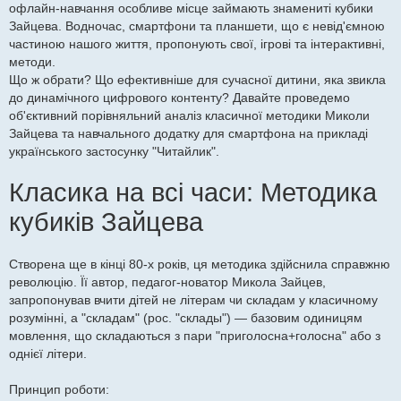
е
офлайн-навчання особливе місце займають знамениті кубики
н
Зайцева. Водночас, смартфони та планшети, що є невід'ємною
н
я
частиною нашого життя, пропонують свої, ігрові та інтерактивні,
методи.
Що ж обрати? Що ефективніше для сучасної дитини, яка звикла
до динамічного цифрового контенту? Давайте проведемо
об'єктивний порівняльний аналіз класичної методики Миколи
Зайцева та навчального додатку для смартфона на прикладі
українського застосунку "Читайлик".
Класика на всі часи: Методика
кубиків Зайцева
Створена ще в кінці 80-х років, ця методика здійснила справжню
революцію. Її автор, педагог-новатор Микола Зайцев,
запропонував вчити дітей не літерам чи складам у класичному
розумінні, а "складам" (рос. "склады") — базовим одиницям
мовлення, що складаються з пари "приголосна+голосна" або з
однієї літери.
Принцип роботи: