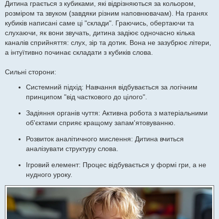
Дитина грається з кубиками, які відрізняються за кольором,
розміром та звуком (завдяки різним наповнювачам). На гранях
кубиків написані саме ці "склади". Граючись, обертаючи та
слухаючи, як вони звучать, дитина задіює одночасно кілька
каналів сприйняття: слух, зір та дотик. Вона не зазубрює літери,
а інтуїтивно починає складати з кубиків слова.
Сильні сторони:
Системний підхід: Навчання відбувається за логічним
принципом "від часткового до цілого".
Задіяння органів чуття: Активна робота з матеріальними
об'єктами сприяє кращому запам'ятовуванню.
Розвиток аналітичного мислення: Дитина вчиться
аналізувати структуру слова.
Ігровий елемент: Процес відбувається у формі гри, а не
нудного уроку.