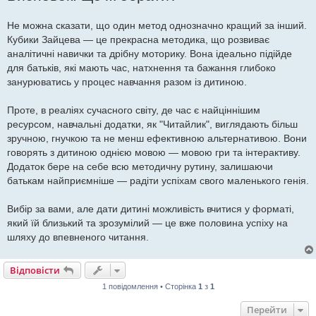
Не можна сказати, що один метод однозначно кращий за інший.
Кубики Зайцева — це прекрасна методика, що розвиває
аналітичні навички та дрібну моторику. Вона ідеально підійде
для батьків, які мають час, натхнення та бажання глибоко
занурюватись у процес навчання разом із дитиною.
Проте, в реаліях сучасного світу, де час є найціннішим
ресурсом, навчальні додатки, як "Читайлик", виглядають більш
зручною, гнучкою та не менш ефективною альтернативою. Вони
говорять з дитиною однією мовою — мовою гри та інтерактиву.
Додаток бере на себе всю методичну рутину, залишаючи
батькам найприємніше — радіти успіхам свого маленького генія.
Вибір за вами, але дати дитині можливість вчитися у форматі,
який їй близький та зрозумілий — це вже половина успіху на
шляху до впевненого читання.
Відповісти
1 повідомлення • Сторінка
1
з
1
Перейти