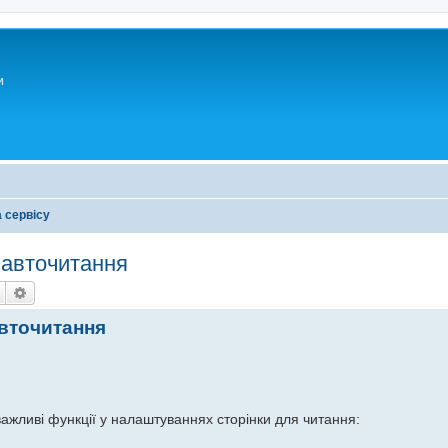
и
 сервісу
 авточитання
Пошук
Розширений пошук
авточитання
ажливі функції у налаштуваннях сторінки для читання: