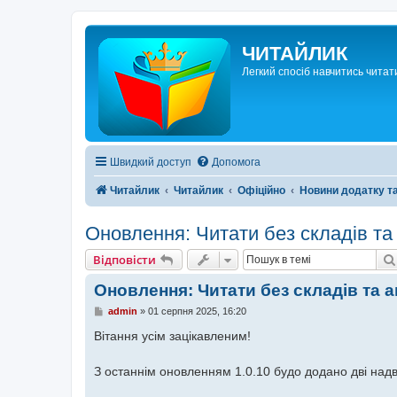
ЧИТАЙЛИК
Легкий спосіб навчитись читат
Швидкий доступ
Допомога
Читайлик
Читайлик
Офіційно
Новини додатку та
Оновлення: Читати без складів та
Відповісти
Оновлення: Читати без складів та 
П
admin
»
01 серпня 2025, 16:20
о
в
Вітання усім зацікавленим!
і
д
о
З останнім оновленням 1.0.10 будо додано дві надв
м
л