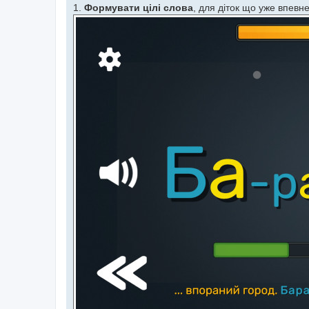
е
1.
Формувати цілі слова
, для діток що уже впевн
н
н
я