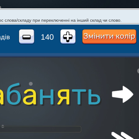
ос слова/складу при переключенні на інший склад чи слово.