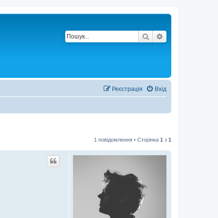
Пошук
Розширений по
Реєстрація
Вхід
1 повідомлення • Сторінка
1
з
1