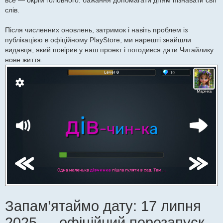
слів.
Після численних оновлень, затримок і навіть проблем із
публікацією в офіційному PlayStore, ми нарешті знайшли
видавця, який повірив у наш проект і погодився дати Читайлику
нове життя.
Запам’ятаймо дату: 17 липня
2025 — офіційний перезапуск