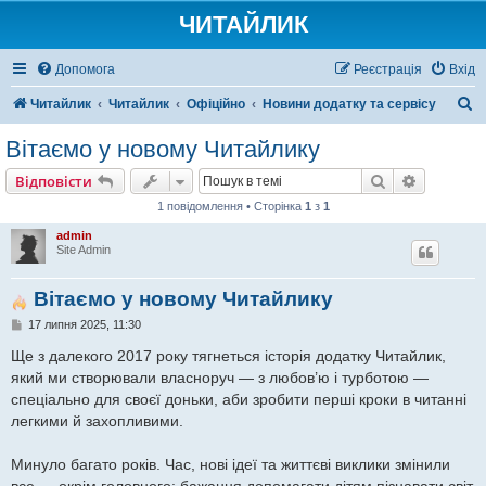
ЧИТАЙЛИК
Допомога
Реєстрація
Вхід
П
Читайлик
Читайлик
Офіційно
Новини додатку та сервісу
о
Вітаємо у новому Читайлику
ш
Пошук
Розшире
Відповісти
у
1 повідомлення • Сторінка
1
з
1
к
admin
Site Admin
Вітаємо у новому Читайлику
П
17 липня 2025, 11:30
о
в
Ще з далекого 2017 року тягнеться історія додатку Читайлик,
і
який ми створювали власноруч — з любов’ю і турботою —
д
о
спеціально для своєї доньки, аби зробити перші кроки в читанні
м
легкими й захопливими.
л
е
н
Минуло багато років. Час, нові ідеї та життєві виклики змінили
н
я
все — окрім головного: бажання допомагати дітям пізнавати світ