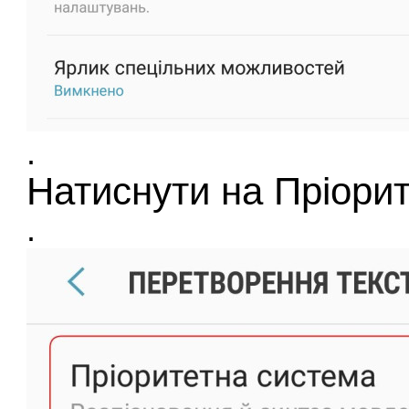
.
Натиснути на Пріори
.