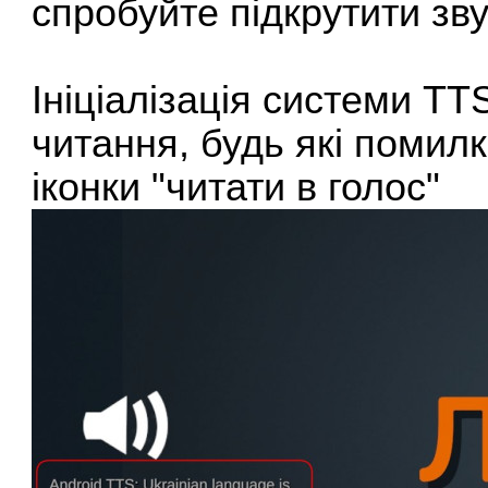
спробуйте підкрутити зв
Ініціалізація системи TT
читання, будь які помил
іконки "читати в голос"