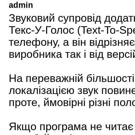
admin
Звуковий супровід додат
Текс-У-Голос (Text-To-S
телефону, а він відрізня
виробника так і від версі
На переважній більшості
локалізацією звук повин
проте, ймовірні різні пол
Якщо програма не читає 