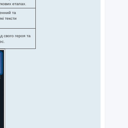
ткових етапах.
енний та
кі тексти
 свого героя та
ес.