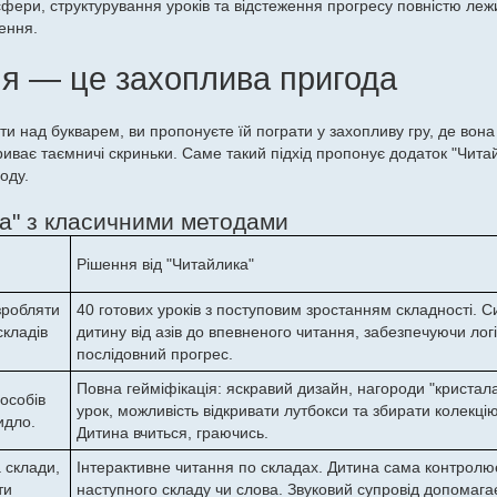
осфери, структурування уроків та відстеження прогресу повністю лежи
ення.
ня — це захоплива пригода
іти над букварем, ви пропонуєте їй пограти у захопливу гру, де вон
риває таємничі скриньки. Саме такий підхід пропонує додаток "Читай
оду.
а" з класичними методами
Рішення від "Читайлика"
зробляти
40 готових уроків з поступовим зростанням складності. 
складів
дитину від азів до впевненого читання, забезпечуючи лог
послідовний прогрес.
Повна гейміфікація: яскравий дизайн, нагороди "кристал
пособів
урок, можливість відкривати лутбокси та збирати колекцію 
идло.
Дитина вчиться, граючись.
 склади,
Інтерактивне читання по складах. Дитина сама контролю
ти
наступного складу чи слова. Звуковий супровід допомагає