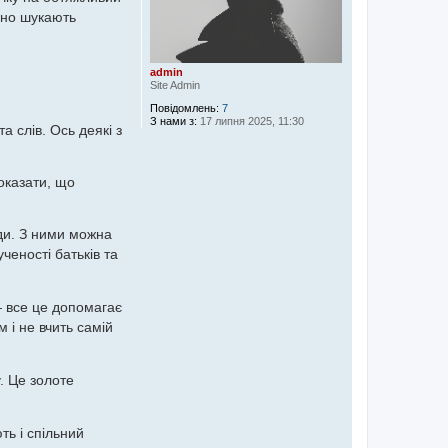
вно шукають
admin
Site Admin
Повідомлень:
7
З нами з:
17 липня 2025, 11:30
а слів. Ось деякі з
оказати, що
ди. З ними можна
ученості батьків та
— все це допомагає
 і не вчить самій
. Це золоте
ть і спільний