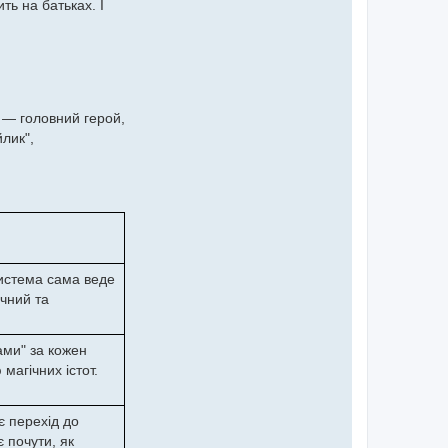
ть на батьках. І
а — головний герой,
лик",
Система сама веде
ічний та
ами" за кожен
магічних істот.
є перехід до
 почути, як