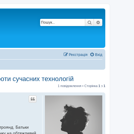
Пошук
Розширений по
Реєстрація
Вхід
роти сучасних технологій
1 повідомлення • Сторінка
1
з
1
троянд. Батьки
ичку на обтяжливий