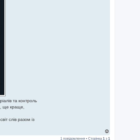
ріалів та контроль
ж, ще краще,
віт слів разом із
Д
о
1 повідомлення • Сторінка
1
з
1
г