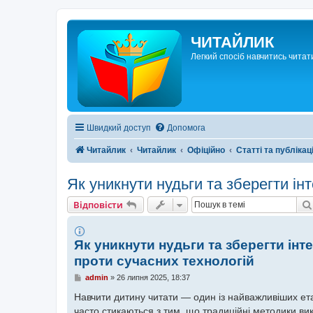
ЧИТАЙЛИК
Легкий спосіб навчитись читат
Швидкий доступ
Допомога
Читайлик
Читайлик
Офіційно
Статті та публікац
Як уникнути нудьги та зберегти ін
Відповісти
Як уникнути нудьги та зберегти інт
проти сучасних технологій
П
admin
»
26 липня 2025, 18:37
о
в
Навчити дитину читати — один із найважливіших ета
і
часто стикаються з тим, що традиційні методики в
д