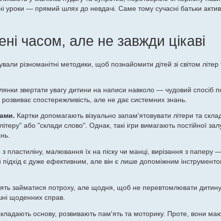
нні уроки — прямий шлях до невдачі. Саме тому сучасні батьки акти
ені часом, але не завжди цікаві
али різноманітні методики, щоб познайомити дітей зі світом літер т
улянки звертати увагу дитини на написи навколо — чудовий спосіб п
 розвиває спостережливість, але не дає системних знань.
ами.
Картки допомагають візуально запам'ятовувати літери та скла
 літеру" або "склади слово". Однак, такі ігри вимагають постійної зал
нь.
 з пластиліну, малювання їх на піску чи манці, вирізання з паперу 
й підхід є дуже ефективним, але він є лише допоміжним інструментом
ять займатися потроху, але щодня, щоб не перевтомлювати дитину
ушні щоденних справ.
акладають основу, розвивають пам'ять та моторику. Проте, вони маю