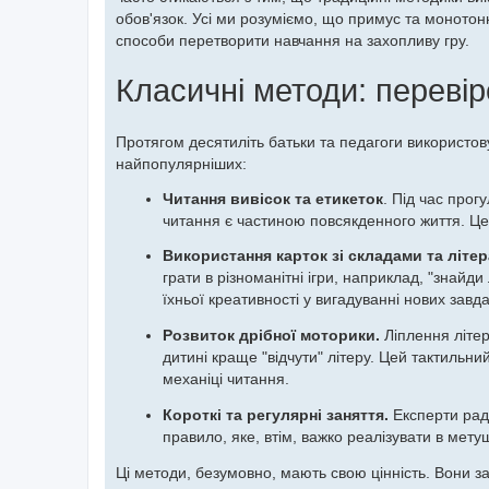
о
обов'язок. Усі ми розуміємо, що примус та моното
м
способи перетворити навчання на захопливу гру.
л
е
н
Класичні методи: перевір
н
я
Протягом десятиліть батьки та педагоги використовув
найпопулярніших:
Читання вивісок та етикеток
. Під час прог
читання є частиною повсякденного життя. Це
Використання карток зі складами та літер
грати в різноманітні ігри, наприклад, "знайди
їхньої креативності у вигадуванні нових завда
Розвиток дрібної моторики.
Ліплення літер
дитині краще "відчути" літеру. Цей тактильни
механіці читання.
Короткі та регулярні заняття.
Експерти рад
правило, яке, втім, важко реалізувати в мет
Ці методи, безумовно, мають свою цінність. Вони з