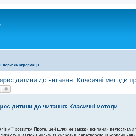
и
ії. Корисна інформація
терес дитини до читання: Класичні методи п
Пошук
Розширений пошук
ерес дитини до читання: Класичні методи
пів у її розвитку. Проте, цей шлях не завжди всипаний пелюстками 
икликають у малюків нудьгу та супротив, перетворюючи корисну нав