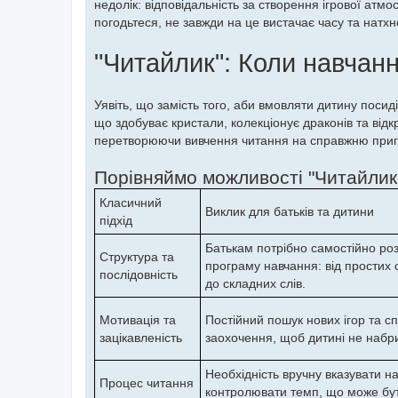
недолік: відповідальність за створення ігрової атм
погодьтеся, не завжди на це вистачає часу та натхн
"Читайлик": Коли навчан
Уявіть, що замість того, аби вмовляти дитину посид
що здобуває кристали, колекціонує драконів та відк
перетворюючи вивчення читання на справжню приг
Порівняймо можливості "Читайлик
Класичний
Виклик для батьків та дитини
підхід
Батькам потрібно самостійно ро
Структура та
програму навчання: від простих 
послідовність
до складних слів.
Мотивація та
Постійний пошук нових ігор та с
зацікавленість
заохочення, щоб дитині не набр
Необхідність вручну вказувати на
Процес читання
контролювати темп, що може бу