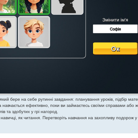
який бере на себе рутинні завдання: планування уроків, підбір мате
а навчається ефективно, поки ви займаєтесь своїми справами або 
ів та здобутих у грі нагород.
 навичці, як читання. Перетворіть навчання на захопливу подорож у с